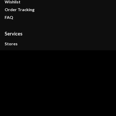
Wishlist
Order Tracking
FAQ
Services
Stores
Help
Returns
Contact
Privacy
Terms
Legal
Privacy