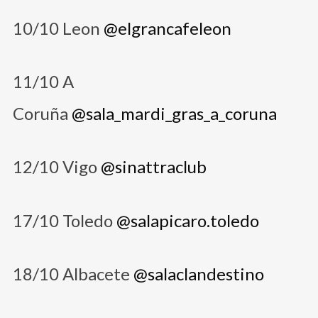
10/10 Leon
@elgrancafeleon
11/10 A
Coruña
@sala_mardi_gras_a_coruna
12/10 Vigo
@sinattraclub
17/10 Toledo
@salapicaro.toledo
18/10 Albacete
@salaclandestino