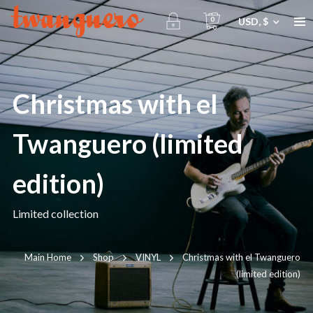
0
USD, $
Christmas with el
Twanguero (limited
edition)
Limited collection
Main Home
Shop
VINYL
Christmas with el Twanguero
(limited edition)